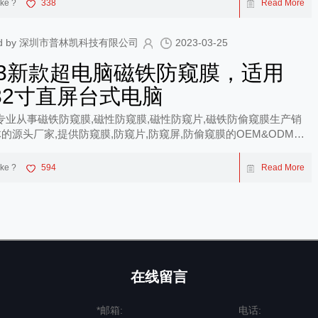
ike ?
338
Read More
shed by 深圳市普林凯科技有限公司
2023-03-25
23新款超电脑磁铁防窥膜，适用
-32寸直屏台式电脑
专业从事磁铁防窥膜,磁性防窥膜,磁性防窥片,磁铁防偷窥膜生产销
的源头厂家,提供防窥膜,防窥片,防窥屏,防偷窥膜的OEM&ODM服
ike ?
594
Read More
在线留言