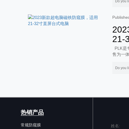
Do you l
Publi
20
21
PLK是
售为一体
务!
Do you l
热销产品
常规防窥膜