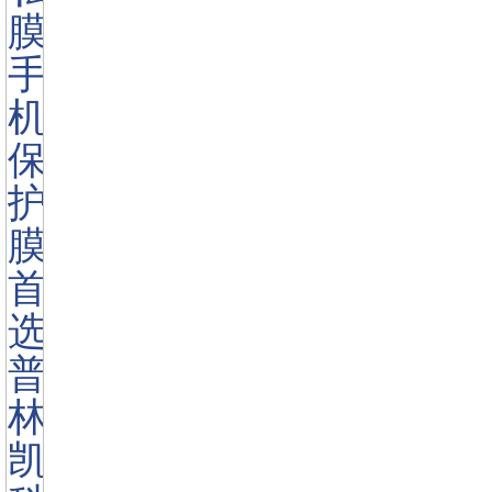
<
>
厂家批发平板电脑，液晶屏幕AR防反
射
产品规格书:
产品颜色:
透明
产品大小:
任意尺寸