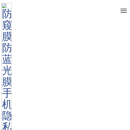
菜
单
主页
其他保护膜
AR折射防止膜
>
>
>